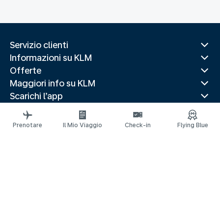
Servizio clienti
Informazioni su KLM
Offerte
Maggiori info su KLM
Scarichi l’app
Siti web correlati
Guide di viaggio
Prenotare
Il Mio Viaggio
Check-in
Flying Blue
Destinazioni popolari
Paesi più visitati
Rotte di tendenza
Informazioni legali
Informativa sulla Privacy
Dichiarazione sull’accessibilità
© 2026 KLM