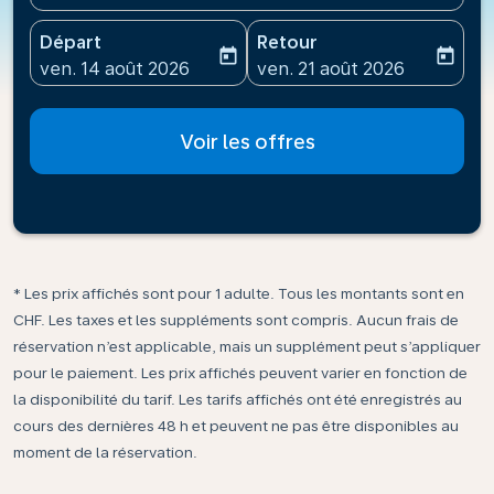
Départ
Retour
today
today
fc-booking-departure-date-aria-label
fc-booking-return-date-ari
ven. 14 août 2026
ven. 21 août 2026
Voir les offres
* Les prix affichés sont pour 1 adulte. Tous les montants sont en
CHF. Les taxes et les suppléments sont compris. Aucun frais de
réservation n’est applicable, mais un supplément peut s’appliquer
pour le paiement. Les prix affichés peuvent varier en fonction de
la disponibilité du tarif. Les tarifs affichés ont été enregistrés au
cours des dernières 48 h et peuvent ne pas être disponibles au
moment de la réservation.