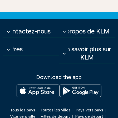
Contactez-nous
À propos de KLM
keyboard_arrow_down
keyboard_arrow_down
Offres
En savoir plus sur
keyboard_arrow_down
keyboard_arrow_down
KLM
Download the app
Tous les pays
Toutes les villes
Pays vers pays
|
|
|
Ville vers ville
Villes de départ
Pays de départ
|
|
|