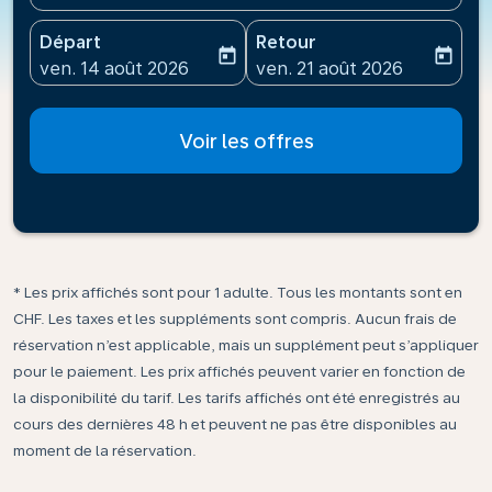
Départ
Retour
today
today
fc-booking-departure-date-aria-label
fc-booking-return-date-ari
ven. 14 août 2026
ven. 21 août 2026
Voir les offres
* Les prix affichés sont pour 1 adulte. Tous les montants sont en
CHF. Les taxes et les suppléments sont compris. Aucun frais de
réservation n’est applicable, mais un supplément peut s’appliquer
pour le paiement. Les prix affichés peuvent varier en fonction de
la disponibilité du tarif. Les tarifs affichés ont été enregistrés au
cours des dernières 48 h et peuvent ne pas être disponibles au
moment de la réservation.