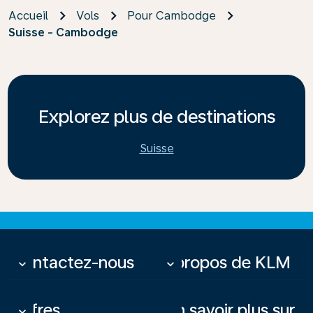
Accueil
Vols
Pour Cambodge
Suisse - Cambodge
Explorez plus de destinations
Suisse
Contactez-nous
À propos de KLM
keyboard_arrow_down
keyboard_arrow_down
Offres
En savoir plus sur
keyboard_arrow_down