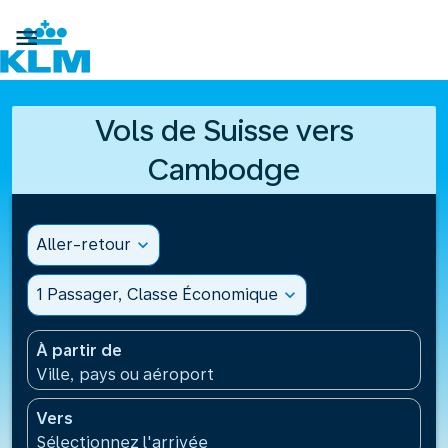

Vols de Suisse vers
Cambodge
Aller-retour
expand_more
1 Passager, Classe Économique
expand_more
À partir de
Ville, pays ou aéroport
Vers
Sélectionnez l'arrivée