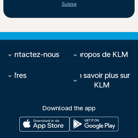
Suisse
Contactez-nous
À propos de KLM
keyboard_arrow_down
keyboard_arrow_down
Offres
En savoir plus sur
keyboard_arrow_down
keyboard_arrow_down
KLM
Download the app