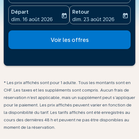
Départ
Retour
today
today
fc-booking-departure-date-aria-label
fc-booking-return-date-ari
dim. 16 août 2026
dim. 23 août 2026
Voir les offres
* Les prix affichés sont pour 1 adulte. Tous les montants sont en
CHF. Les taxes et les suppléments sont compris. Aucun frais de
réservation n’est applicable, mais un supplément peut s’appliquer
pour le paiement. Les prix affichés peuvent varier en fonction de
la disponibilité du tarif. Les tarifs affichés ont été enregistrés au
cours des dernières 48 h et peuvent ne pas être disponibles au
moment de la réservation.