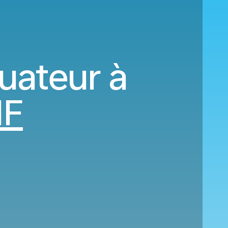
uateur à
HF