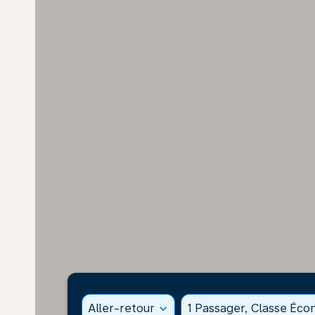
Aller-retour
expand_more
1 Passager, Classe Éc