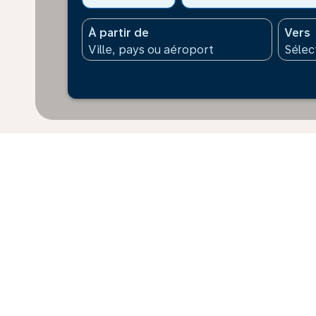
À partir de
Vers
* Les prix affichés sont pour 1 adulte. Tous les mont
supplément peut s’appliquer pour le paiement. Les prix
dernières 48 h et peuvent ne pas être disponibles au