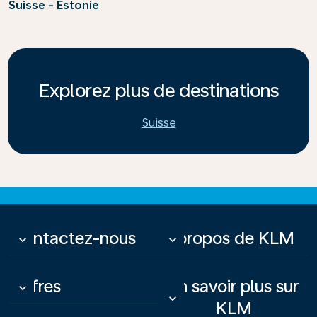
Suisse - Estonie
Explorez plus de destinations
Suisse
Contactez-nous
À propos de KLM
keyboard_arrow_down
keyboard_arrow_down
Offres
En savoir plus sur
keyboard_arrow_down
keyboard_arrow_down
KLM