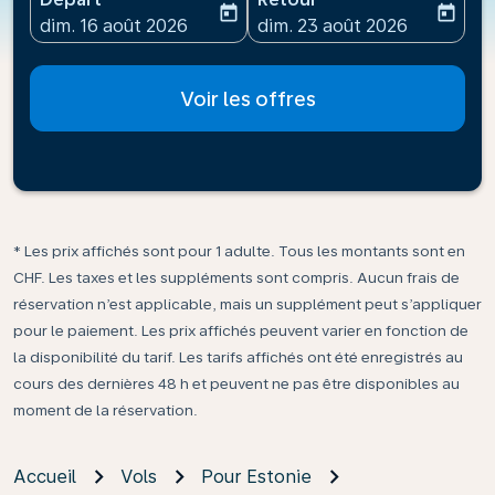
today
today
fc-booking-departure-date-aria-label
fc-booking-return-date-ari
dim. 16 août 2026
dim. 23 août 2026
Voir les offres
* Les prix affichés sont pour 1 adulte. Tous les montants sont en
CHF. Les taxes et les suppléments sont compris. Aucun frais de
réservation n’est applicable, mais un supplément peut s’appliquer
pour le paiement. Les prix affichés peuvent varier en fonction de
la disponibilité du tarif. Les tarifs affichés ont été enregistrés au
cours des dernières 48 h et peuvent ne pas être disponibles au
moment de la réservation.
Accueil
Vols
Pour Estonie