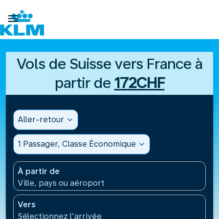

Vols de Suisse vers France à
partir de
172CHF
Aller-retour
expand_more
1 Passager, Classe Économique
expand_more
À partir de
Ville, pays ou aéroport
Vers
Sélectionnez l'arrivée