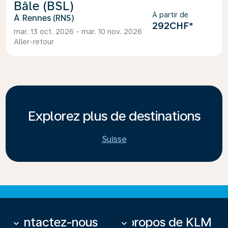
Bâle (BSL)
À partir de
Rennes (RNS)
292CHF
*
mar. 13 oct. 2026 - mar. 10 nov. 2026
Aller-retour
Explorez plus de destinations
Suisse
Contactez-nous
À propos de KLM
keyboard_arrow_down
keyboard_arrow_down