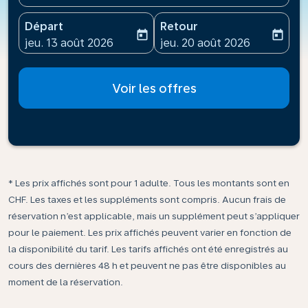
Départ
Retour
today
today
fc-booking-departure-date-aria-label
fc-booking-return-date-ari
jeu. 13 août 2026
jeu. 20 août 2026
Voir les offres
* Les prix affichés sont pour 1 adulte. Tous les montants sont en
CHF. Les taxes et les suppléments sont compris. Aucun frais de
réservation n’est applicable, mais un supplément peut s’appliquer
pour le paiement. Les prix affichés peuvent varier en fonction de
la disponibilité du tarif. Les tarifs affichés ont été enregistrés au
cours des dernières 48 h et peuvent ne pas être disponibles au
moment de la réservation.