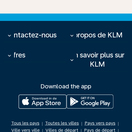
Contactez-nous
À propos de KLM
keyboard_arrow_down
keyboard_arrow_down
Offres
En savoir plus sur
keyboard_arrow_down
keyboard_arrow_down
KLM
Download the app
Tous les pays
Toutes les villes
Pays vers pays
|
|
|
Ville vers ville
Villes de départ
Pays de départ
|
|
|