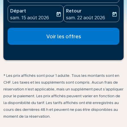
Départ
Retour
today
today
fc-booking-departure-date-aria-label
fc-booking-return-date-ari
sam. 15 août 2026
sam. 22 août 2026
Voir les offres
* Les prix affichés sont pour 1 adulte. Tous les montants sont en
CHF. Les taxes et les suppléments sont compris. Aucun frais de
réservation n’est applicable, mais un supplément peut s’appliquer
pour le paiement. Les prix affichés peuvent varier en fonction de
la disponibilité du tarif. Les tarifs affichés ont été enregistrés au
cours des dernières 48 h et peuvent ne pas être disponibles au
moment de la réservation.