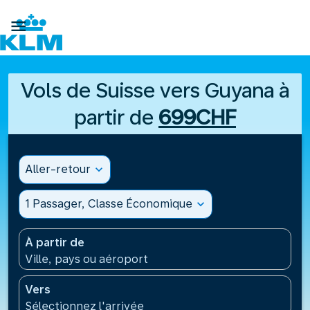

Vols de Suisse vers Guyana à
partir de
699CHF
Aller-retour
expand_more
1 Passager, Classe Économique
expand_more
À partir de
Ville, pays ou aéroport
Vers
Sélectionnez l'arrivée