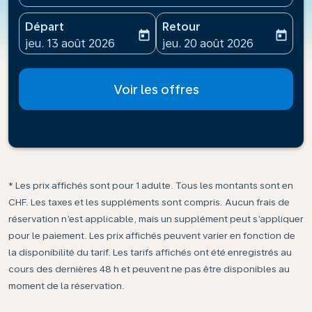
Départ
Retour
today
today
fc-booking-departure-date-aria-label
fc-booking-return-date-ari
jeu. 13 août 2026
jeu. 20 août 2026
Voir les offres
* Les prix affichés sont pour 1 adulte. Tous les montants sont en
CHF. Les taxes et les suppléments sont compris. Aucun frais de
réservation n’est applicable, mais un supplément peut s’appliquer
pour le paiement. Les prix affichés peuvent varier en fonction de
la disponibilité du tarif. Les tarifs affichés ont été enregistrés au
cours des dernières 48 h et peuvent ne pas être disponibles au
moment de la réservation.