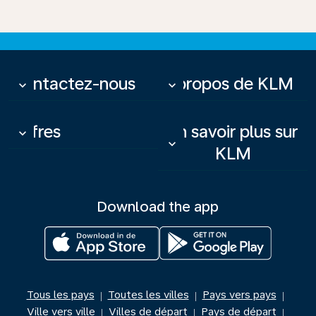
Contactez-nous
À propos de KLM
keyboard_arrow_down
keyboard_arrow_down
Offres
En savoir plus sur
keyboard_arrow_down
keyboard_arrow_down
KLM
Download the app
Tous les pays
Toutes les villes
Pays vers pays
|
|
|
Ville vers ville
Villes de départ
Pays de départ
|
|
|