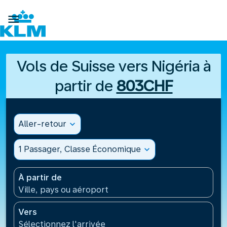

Vols de Suisse vers Nigéria à
partir de
803CHF
Aller-retour
expand_more
1 Passager, Classe Économique
expand_more
À partir de
Ville, pays ou aéroport
Vers
Sélectionnez l'arrivée