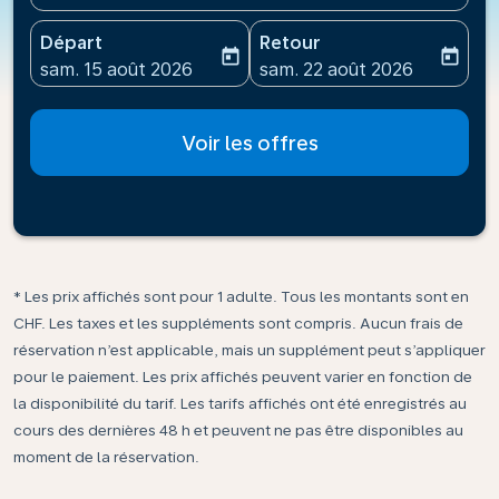
Départ
Retour
today
today
fc-booking-departure-date-aria-label
fc-booking-return-date-ari
sam. 15 août 2026
sam. 22 août 2026
Voir les offres
* Les prix affichés sont pour 1 adulte. Tous les montants sont en
CHF. Les taxes et les suppléments sont compris. Aucun frais de
réservation n’est applicable, mais un supplément peut s’appliquer
pour le paiement. Les prix affichés peuvent varier en fonction de
la disponibilité du tarif. Les tarifs affichés ont été enregistrés au
cours des dernières 48 h et peuvent ne pas être disponibles au
moment de la réservation.