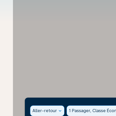
Aller-retour
expand_more
1 Passager, Classe Éc