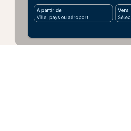
À partir de
Vers
* Les prix affichés sont pour 1 adulte. Tous les mont
supplément peut s’appliquer pour le paiement. Les prix
dernières 48 h et peuvent ne pas être disponibles au
Accueil
Vols
Pour Suriname
S