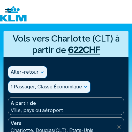

Vols vers Charlotte (CLT) à
partir de
622CHF
Aller-retour
expand_more
1 Passager, Classe Économique
expand_more
À partir de
Ville, pays ou aéroport
Vers
close
Charlotte, Douglas(CLT), États-Unis