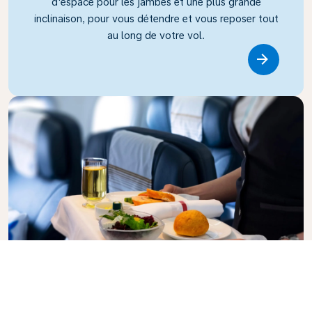
d'espace pour les jambes et une plus grande
inclinaison, pour vous détendre et vous reposer tout
au long de votre vol.
Link
Classe Affaires
Profitez du confort et de l’intimité de la classe