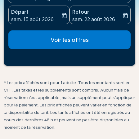
Départ
Retour
today
today
fc-booking-departure-date-aria-label
fc-booking-return-date-ari
sam. 15 août 2026
sam. 22 août 2026
Voir les offres
* Les prix affichés sont pour 1 adulte. Tous les montants sont en
CHF. Les taxes et les suppléments sont compris. Aucun frais de
réservation n’est applicable, mais un supplément peut s’appliquer
pour le paiement. Les prix affichés peuvent varier en fonction de
la disponibilité du tarif. Les tarifs affichés ont été enregistrés au
cours des dernières 48 h et peuvent ne pas être disponibles au
moment de la réservation.