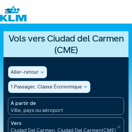

Vols vers Ciudad del Carmen
(CME)
Aller-retour
expand_more
1 Passager, Classe Économique
expand_more
À partir de
Ville, pays ou aéroport
Vers
close
Ciudad Del Carmen, Ciudad Del Carmen(CME), Mexi