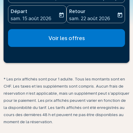
Départ
Retour
today
today
fc-booking-departure-date-aria-label
fc-booking-return-date-ari
sam. 15 août 2026
sam. 22 août 2026
Voir les offres
* Les prix affichés sont pour 1 adulte. Tous les montants sont en
CHF. Les taxes et les suppléments sont compris. Aucun frais de
réservation n’est applicable, mais un supplément peut s’appliquer
pour le paiement. Les prix affichés peuvent varier en fonction de
la disponibilité du tarif. Les tarifs affichés ont été enregistrés au
cours des dernières 48 h et peuvent ne pas être disponibles au
moment de la réservation.