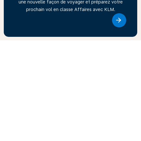
une nouvelle façon de voyager et préparez votre
prochain vol en classe Affaires avec KLM.
Link
Explorez le guide de voyage KLM
Vous planifiez votre prochaine aventure ? Le guide