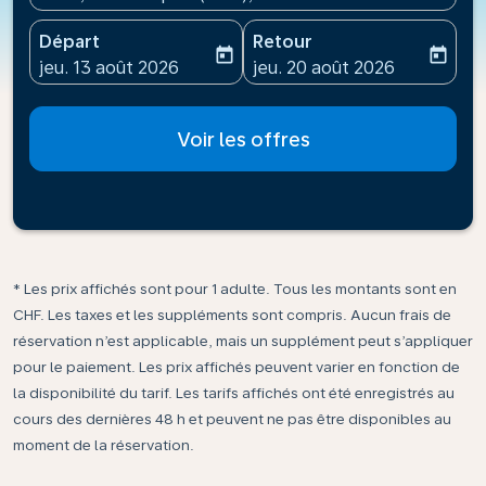
Départ
Retour
today
today
fc-booking-departure-date-aria-label
fc-booking-return-date-ari
jeu. 13 août 2026
jeu. 20 août 2026
Voir les offres
* Les prix affichés sont pour 1 adulte. Tous les montants sont en
CHF. Les taxes et les suppléments sont compris. Aucun frais de
réservation n’est applicable, mais un supplément peut s’appliquer
pour le paiement. Les prix affichés peuvent varier en fonction de
la disponibilité du tarif. Les tarifs affichés ont été enregistrés au
cours des dernières 48 h et peuvent ne pas être disponibles au
moment de la réservation.