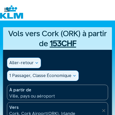

Vols vers Cork (ORK) à partir
de
153CHF
Aller-retour
expand_more
1 Passager, Classe Économique
expand_more
À partir de
Ville, pays ou aéroport
Vers
close
Cork, Cork Airport(ORK), Irlande