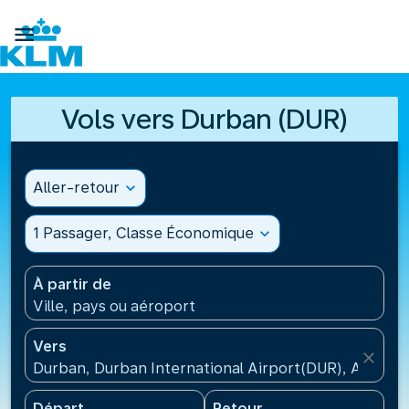

Vols vers Durban (DUR)
Aller-retour
expand_more
1 Passager, Classe Économique
expand_more
À partir de
Ville, pays ou aéroport
Vers
close
Durban, Durban International Airport(DUR), Afrique
Départ
Retour