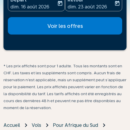
today
today
fc-booking-departure-date-aria-label
fc-booking-return-date-ari
dim. 16 août 2026
dim. 23 août 2026
Voir les offres
* Les prix affichés sont pour 1 adulte. Tous les montants sont en
CHF. Les taxes et les suppléments sont compris. Aucun frais de
réservation n’est applicable, mais un supplément peut s’appliquer
pour le paiement. Les prix affichés peuvent varier en fonction de
la disponibilité du tarif. Les tarifs affichés ont été enregistrés au
cours des dernières 48 h et peuvent ne pas être disponibles au
moment de la réservation.
Accueil
Vols
Pour Afrique du Sud