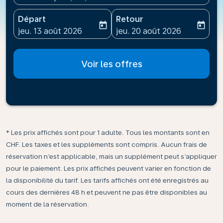
Départ
Retour
today
today
fc-booking-departure-date-aria-label
fc-booking-return-date-ari
jeu. 13 août 2026
jeu. 20 août 2026
Voir les offres
* Les prix affichés sont pour 1 adulte. Tous les montants sont en
CHF. Les taxes et les suppléments sont compris. Aucun frais de
réservation n’est applicable, mais un supplément peut s’appliquer
pour le paiement. Les prix affichés peuvent varier en fonction de
la disponibilité du tarif. Les tarifs affichés ont été enregistrés au
cours des dernières 48 h et peuvent ne pas être disponibles au
moment de la réservation.