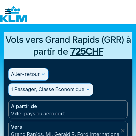

Vols vers Grand Rapids (GRR) à
partir de
725CHF
Aller-retour
expand_more
1 Passager, Classe Économique
expand_more
À partir de
Ville, pays ou aéroport
Vers
close
Grand Rapids, MI, Gerald R. Ford International Airpo