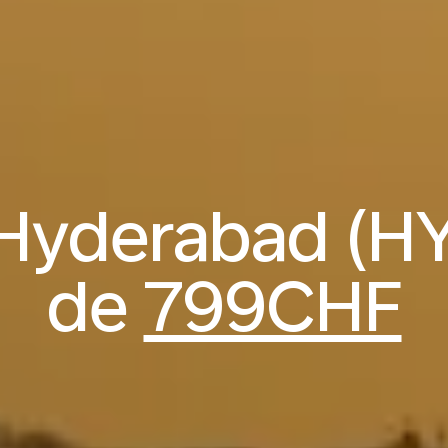
 Hyderabad (HYD
de
799CHF