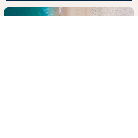
Explorez le guide de voyage KLM
Vous planifiez votre prochaine aventure ? Le guide
de voyage KLM est là pour vous inspirer et vous
informer, avec des conseils d'experts et des
recommandations pour des destinations du monde
entier. Découvrez des attractions incontournables,