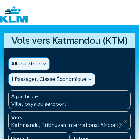

Vols vers Katmandou (KTM)
Aller-retour
expand_more
1 Passager, Classe Économique
expand_more
À partir de
Ville, pays ou aéroport
Vers
close
Kathmandu, Tribhuvan International Airport(KTM), 
Départ
Retour