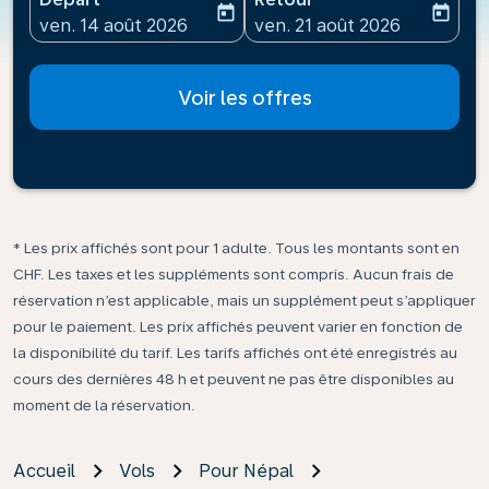
today
today
fc-booking-departure-date-aria-label
fc-booking-return-date-ari
ven. 14 août 2026
ven. 21 août 2026
Voir les offres
* Les prix affichés sont pour 1 adulte. Tous les montants sont en
CHF. Les taxes et les suppléments sont compris. Aucun frais de
réservation n’est applicable, mais un supplément peut s’appliquer
pour le paiement. Les prix affichés peuvent varier en fonction de
la disponibilité du tarif. Les tarifs affichés ont été enregistrés au
cours des dernières 48 h et peuvent ne pas être disponibles au
moment de la réservation.
Accueil
Vols
Pour Népal