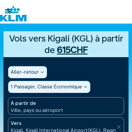

Vols vers Kigali (KGL) à partir
de
615CHF
Aller-retour
expand_more
1 Passager, Classe Économique
expand_more
À partir de
Ville, pays ou aéroport
Vers
close
Kigali, Kigali International Airport(KGL), Rwanda