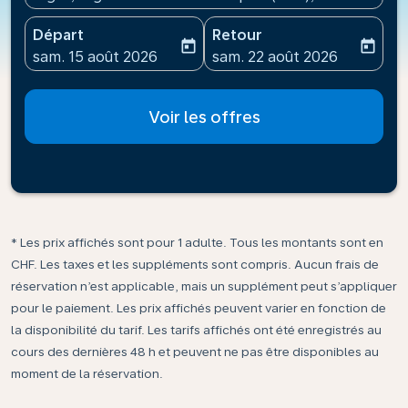
Départ
Retour
today
today
fc-booking-departure-date-aria-label
fc-booking-return-date-ari
sam. 15 août 2026
sam. 22 août 2026
Voir les offres
* Les prix affichés sont pour 1 adulte. Tous les montants sont en
CHF. Les taxes et les suppléments sont compris. Aucun frais de
réservation n’est applicable, mais un supplément peut s’appliquer
pour le paiement. Les prix affichés peuvent varier en fonction de
la disponibilité du tarif. Les tarifs affichés ont été enregistrés au
cours des dernières 48 h et peuvent ne pas être disponibles au
moment de la réservation.