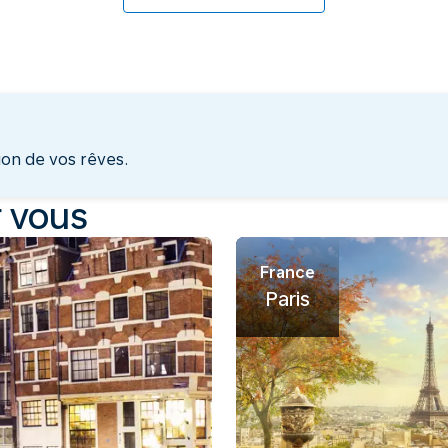
tion de vos rêves.
r vous
France
Paris