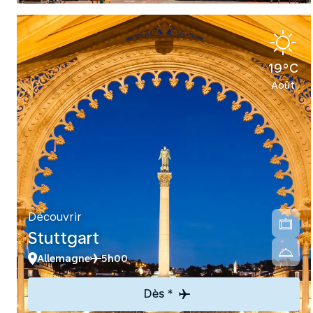
19°C
Août
Découvrir
Stuttgart
Allemagne
5h00
Dès *