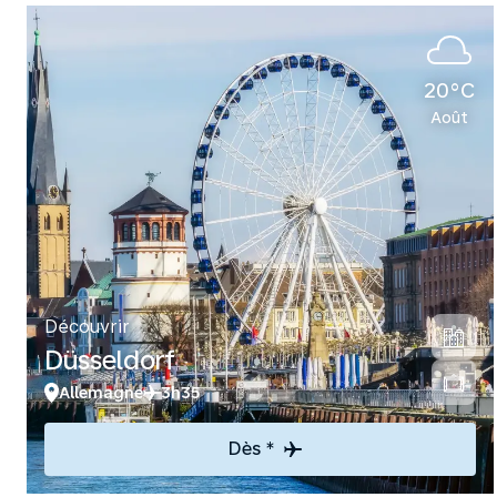
20°C
Août
Découvrir
Düsseldorf
Allemagne
3h35
Dès *