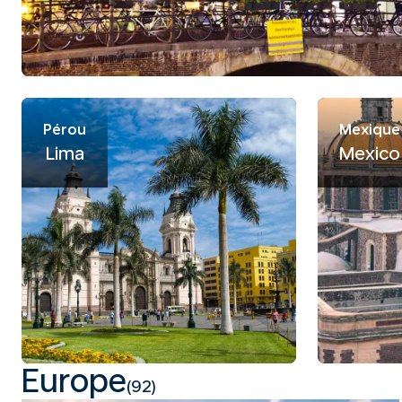
Pérou
Mexique
Lima
Mexico
Europe
(92)