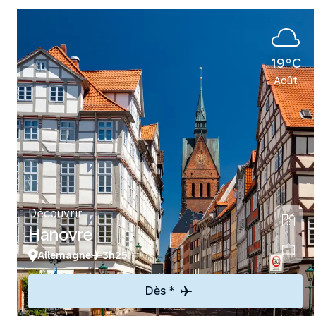
19°C
Août
Découvrir
Hanovre
Allemagne
3h25
Dès *