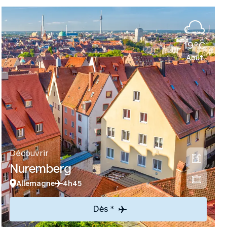
19°C
Août
Découvrir
Nuremberg
Allemagne
4h45
Dès *