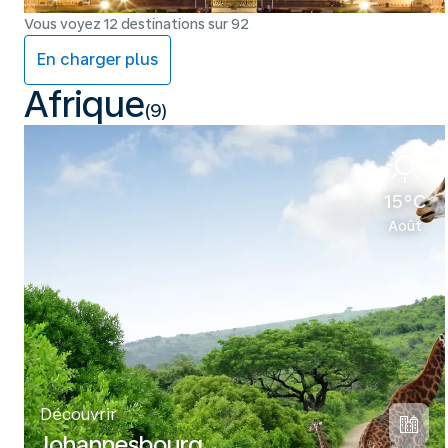
Vous voyez 12 destinations sur 92
En charger plus
Afrique
(9)
15°C
Août
Découvrir
Johannesbourg