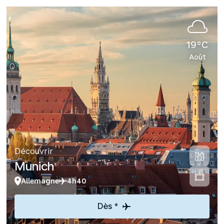
19°C
Août
Découvrir
Munich
Allemagne
4h40
Dès *