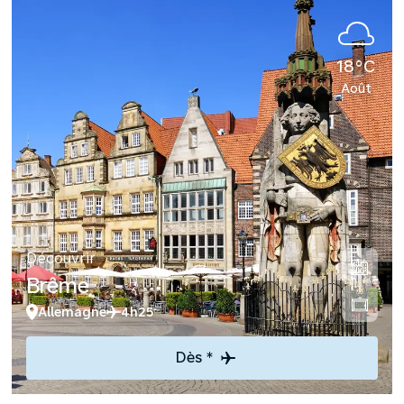
18°C
Août
Découvrir
Brême
Allemagne
4h25
Dès *