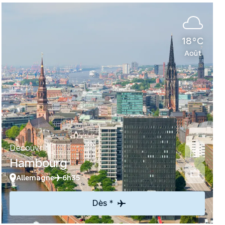
18°C
Août
Découvrir
Hambourg
Allemagne
6h35
Dès *