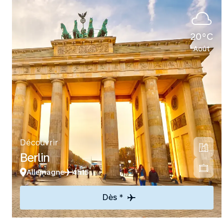
20°C
Août
Découvrir
Berlin
Allemagne
4h15
Dès *