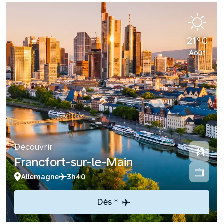
21°C
Août
Découvrir
Francfort-sur-le-Main
Allemagne
3h40
Dès *