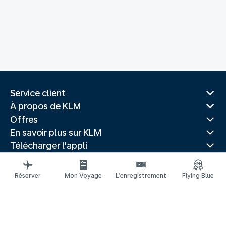
Service client
À propos de KLM
Offres
En savoir plus sur KLM
Télécharger l'appli
Sites Web associés
Guides de voyage
Réserver
Mon Voyage
L’enregistrement
Flying Blue
Villes populaires
Pays populaires
Vols populaires