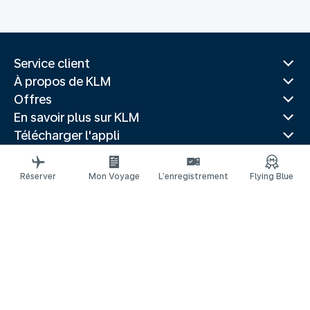
Service client
À propos de KLM
Offres
En savoir plus sur KLM
Télécharger l'appli
Sites Web associés
Guides de voyage
Réserver
Mon Voyage
L’enregistrement
Flying Blue
Villes populaires
Pays populaires
Vols populaires
Mentions légales
Déclaration de confidentialité
Déclaration d’accessibilité
© 2026 KLM