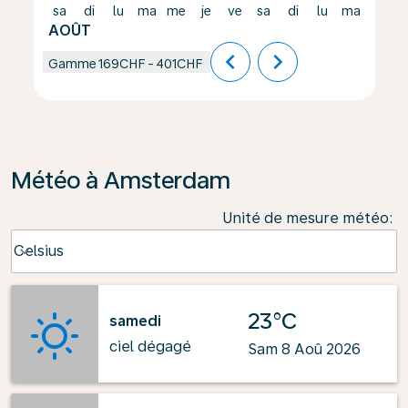
sa
di
lu
ma
me
je
ve
sa
di
lu
ma
me
AOÛT
chevron_left
chevron_right
Gamme
169CHF
-
401CHF
Météo à Amsterdam
Unité de mesure météo
:
Weather unit option Celsius Selected
Celsius
keyboard_arrow_down
23°C
samedi
ciel dégagé
Sam 8 Aoû 2026