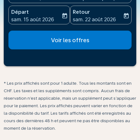
Départ
Retour
today
today
fc-booking-departure-date-aria-label
fc-booking-return-date-ari
sam. 15 août 2026
sam. 22 août 2026
Voir les offres
* Les prix affichés sont pour 1 adulte. Tous les montants sont en
CHF. Les taxes et les suppléments sont compris. Aucun frais de
réservation n’est applicable, mais un supplément peut s’appliquer
pour le paiement. Les prix affichés peuvent varier en fonction de
la disponibilité du tarif. Les tarifs affichés ont été enregistrés au
cours des dernières 48 h et peuvent ne pas être disponibles au
moment de la réservation.