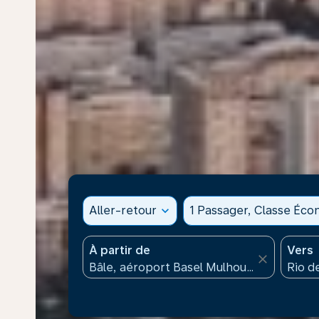
Aller-retour
expand_more
1 Passager, Classe Éc
À partir de
Vers
close