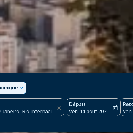
onomique
expand_more
Départ
Ret
close
today
fc-booking-departure-date
fc-b
ven. 14 août 2026
ven.