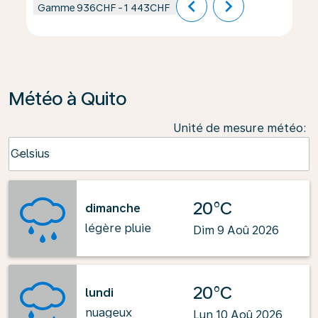
chevron_left
chevron_right
Gamme
936CHF
-
1 443CHF
Météo à Quito
Unité de mesure météo
:
Weather unit option Celsius Selected
Celsius
keyboard_arrow_down
20°C
dimanche
légère pluie
Dim 9 Aoû 2026
20°C
lundi
nuageux
Lun 10 Aoû 2026