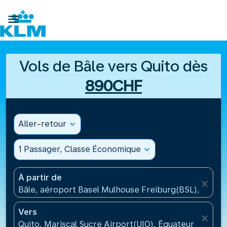

Vols de Bâle vers Quito dès
890CHF
Aller-retour
expand_more
1 Passager, Classe Économique
expand_more
À partir de
close
Bâle, aéroport Basel Mulhouse Freiburg(BSL), Suisse
Vers
close
Quito, Mariscal Sucre Airport(UIO), Équateur