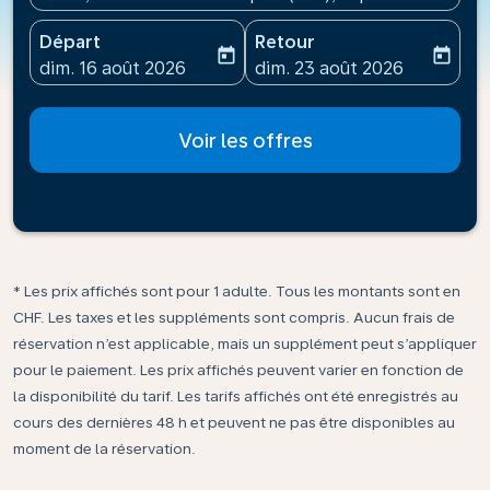
Départ
Retour
today
today
fc-booking-departure-date-aria-label
fc-booking-return-date-ari
dim. 16 août 2026
dim. 23 août 2026
Voir les offres
* Les prix affichés sont pour 1 adulte. Tous les montants sont en
CHF. Les taxes et les suppléments sont compris. Aucun frais de
réservation n’est applicable, mais un supplément peut s’appliquer
pour le paiement. Les prix affichés peuvent varier en fonction de
la disponibilité du tarif. Les tarifs affichés ont été enregistrés au
cours des dernières 48 h et peuvent ne pas être disponibles au
moment de la réservation.