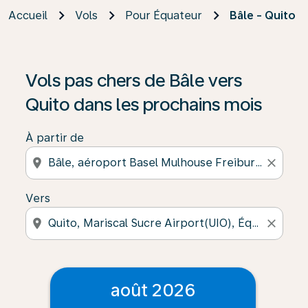
Accueil
Vols
Pour Équateur
Bâle - Quito
Vols pas chers de Bâle vers
Quito dans les prochains mois
À partir de
location_on
close
Vers
location_on
close
août 2026