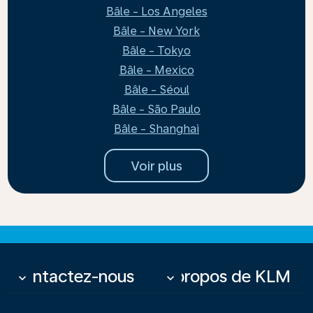
Bâle - Los Angeles
Bâle - New York
Bâle - Tokyo
Bâle - Mexico
Bâle - Séoul
Bâle - São Paulo
Bâle - Shanghai
Voir plus
Contactez-nous
À propos de KLM
keyboard_arrow_down
keyboard_arrow_down