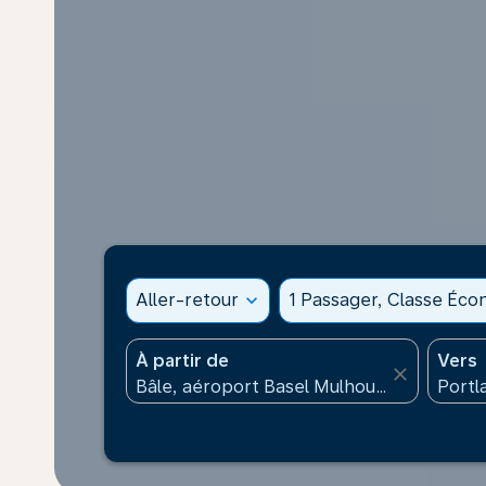
Aller-retour
expand_more
1 Passager, Classe Éc
À partir de
Vers
close