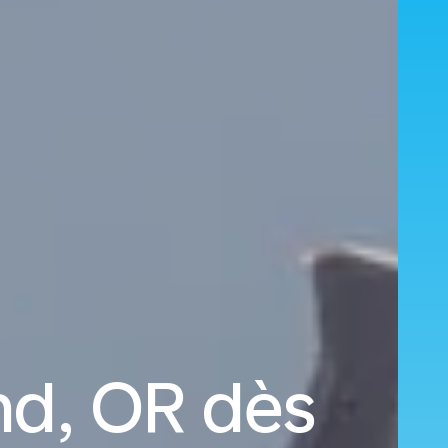
nd, OR dès