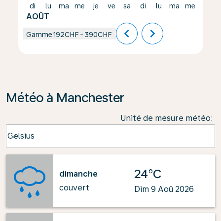
di
lu
ma
me
je
ve
sa
di
lu
ma
me
je
AOÛT
chevron_left
chevron_right
Gamme
192CHF
-
390CHF
Météo à Manchester
Unité de mesure météo
:
Weather unit option Celsius Selected
Celsius
keyboard_arrow_down
24°C
dimanche
couvert
Dim 9 Aoû 2026