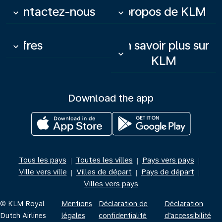
Contactez-nous
À propos de KLM
keyboard_arrow_down
keyboard_arrow_down
Offres
En savoir plus sur
keyboard_arrow_down
keyboard_arrow_down
KLM
Download the app
Tous les pays
Toutes les villes
Pays vers pays
|
|
|
Ville vers ville
Villes de départ
Pays de départ
|
|
|
Villes vers pays
© KLM Royal
Mentions
Déclaration de
Déclaration
Dutch Airlines
légales
confidentialité
d’accessibilité