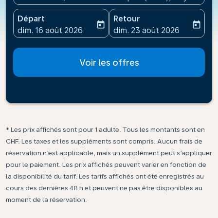
Départ
Retour
today
today
fc-booking-departure-date-aria-label
fc-booking-return-date-ari
dim. 16 août 2026
dim. 23 août 2026
Voir les offres
* Les prix affichés sont pour 1 adulte. Tous les montants sont en
CHF. Les taxes et les suppléments sont compris. Aucun frais de
réservation n’est applicable, mais un supplément peut s’appliquer
pour le paiement. Les prix affichés peuvent varier en fonction de
la disponibilité du tarif. Les tarifs affichés ont été enregistrés au
cours des dernières 48 h et peuvent ne pas être disponibles au
moment de la réservation.