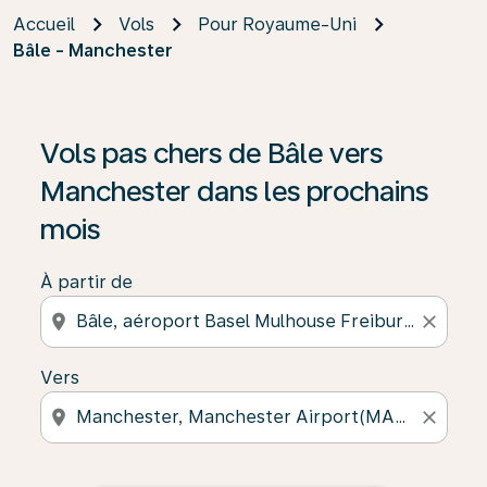
Accueil
Vols
Pour Royaume-Uni
Bâle - Manchester
Vols pas chers de Bâle vers
Manchester dans les prochains
mois
À partir de
location_on
close
Vers
location_on
close