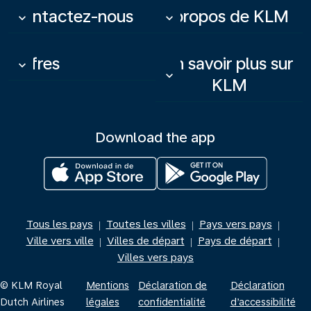
Contactez-nous
À propos de KLM
keyboard_arrow_down
keyboard_arrow_down
Offres
En savoir plus sur
keyboard_arrow_down
keyboard_arrow_down
KLM
Download the app
Tous les pays
Toutes les villes
Pays vers pays
|
|
|
Ville vers ville
Villes de départ
Pays de départ
|
|
|
Villes vers pays
© KLM Royal
Mentions
Déclaration de
Déclaration
Dutch Airlines
légales
confidentialité
d’accessibilité