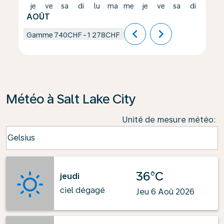
je
ve
sa
di
lu
ma
me
je
ve
sa
di
lu
AOÛT
chevron_left
chevron_right
Gamme
740CHF
-
1 278CHF
Météo à Salt Lake City
Unité de mesure météo
:
Weather unit option Celsius Selected
Celsius
keyboard_arrow_down
36°C
jeudi
ciel dégagé
Jeu 6 Aoû 2026