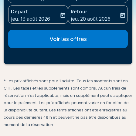
Départ
Retour
today
today
fc-booking-departure-date-aria-label
fc-booking-return-date-ari
jeu. 13 août 2026
jeu. 20 août 2026
Voir les offres
* Les prix affichés sont pour 1 adulte. Tous les montants sont en
CHF. Les taxes et les suppléments sont compris. Aucun frais de
réservation n’est applicable, mais un supplément peut s’appliquer
pour le paiement. Les prix affichés peuvent varier en fonction de
la disponibilité du tarif. Les tarifs affichés ont été enregistrés au
cours des dernières 48 h et peuvent ne pas être disponibles au
moment de la réservation.