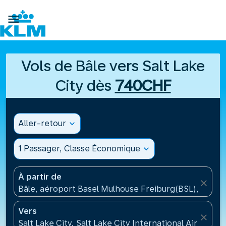

Vols de Bâle vers Salt Lake
City dès
740CHF
Aller-retour
expand_more
1 Passager, Classe Économique
expand_more
À partir de
close
Bâle, aéroport Basel Mulhouse Freiburg(BSL), Suisse
Vers
close
Salt Lake City, Salt Lake City International Airport(S