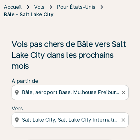
Accueil
Vols
Pour États-Unis
Bâle - Salt Lake City
Vols pas chers de Bâle vers Salt
Lake City dans les prochains
mois
À partir de
location_on
close
Vers
location_on
close