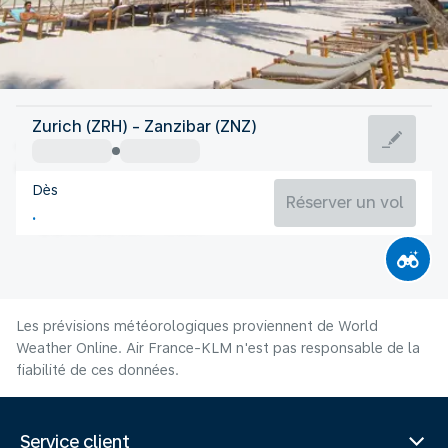
Tanzanie
Zurich (ZRH) - Zanzibar (ZNZ)
Zanzibar
Dès
25°C
Tanzanie
Réserver un vol
Durée du vol
Août
Les prévisions météorologiques proviennent de World
Weather Online. Air France-KLM n'est pas responsable de la
fiabilité de ces données.
Service client