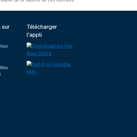
able de la fiabilité de ces données.
s sur
Télécharger
l'appli
tion
Bleu
M