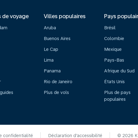
s de voyage
Villes populaires
Pays populai
dam
Aruba
Brésil
Buenos Aires
Colombie
Le Cap
Mexique
Lima
Pays-Bas
Panama
Afrique du Sud
r
Rio de Janeiro
États Unis
 guides
Plus de vols
Plus de pays
populaires
e confidentialité
Déclaration d’accessibilité
© 2026 