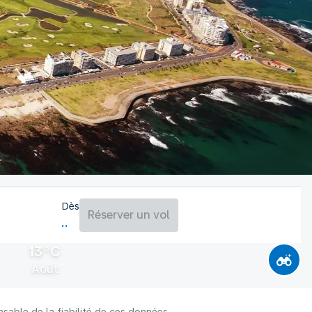
Dès
Réserver un vol
13°C
Août