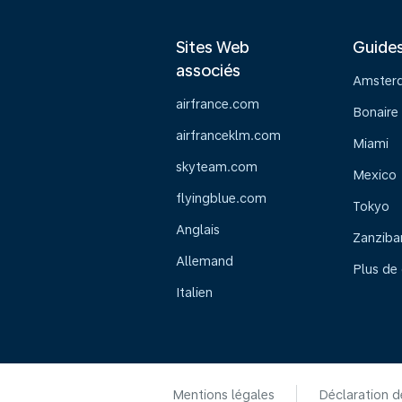
Sites Web
Guide
associés
Amster
airfrance.com
Bonaire
airfranceklm.com
Miami
skyteam.com
Mexico
flyingblue.com
Tokyo
Anglais
Zanziba
Allemand
Plus de
Italien
Mentions légales
Déclaration d