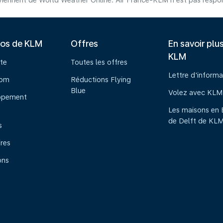
iennent de World Weather Online. Air France-KLM n'est pas respons
pos de KLM
Offres
En savoir plu
KLM
te
Toutes les offres
Lettre d'informa
oom
Réductions Flying
Blue
Volez avec KLM
ppement
Les maisons en 
de Delft de KL
s
ires
ons