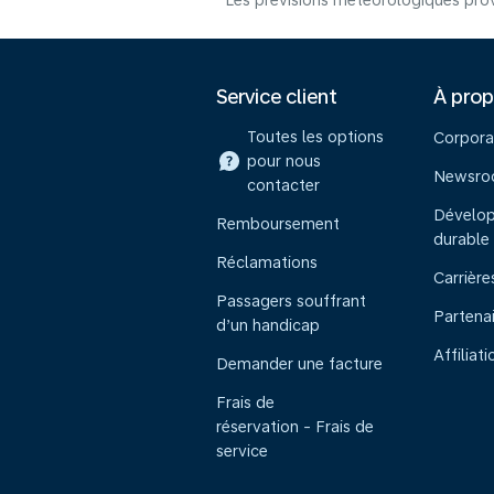
Les prévisions météorologiques prov
Service client
À pro
Toutes les options
Corpora
pour nous
Newsr
contacter
Dévelo
Remboursement
durable
Réclamations
Carrière
Passagers souffrant
Partena
d’un handicap
Affiliati
Demander une facture
Frais de
réservation - Frais de
service