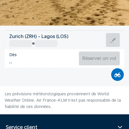
Nigeria
Zurich (ZRH) - Lagos (LOS)
Lagos
Dès
25°C
Nigeria
Réserver un vol
Durée du vol
Août
Les prévisions météorologiques proviennent de World
Weather Online. Air France-KLM n'est pas responsable de la
fiabilité de ces données.
Service client