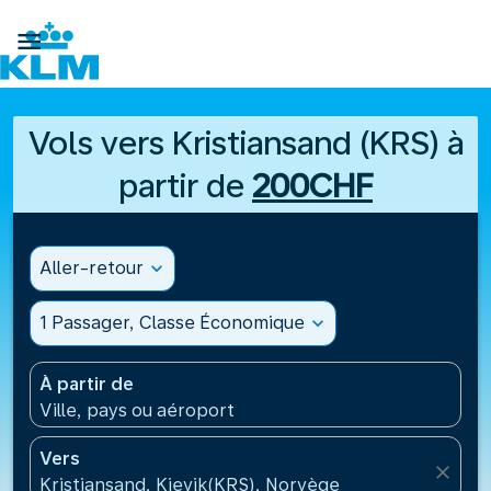

Vols vers Kristiansand (KRS) à
partir de
200CHF
Aller-retour
expand_more
1 Passager, Classe Économique
expand_more
À partir de
Ville, pays ou aéroport
Vers
close
Kristiansand, Kjevik(KRS), Norvège