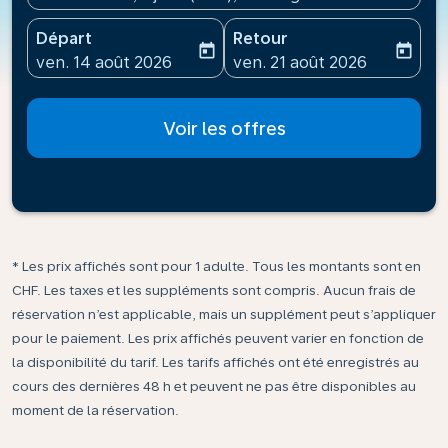
Départ
Retour
today
today
fc-booking-departure-date-aria-label
fc-booking-return-date-ari
ven. 14 août 2026
ven. 21 août 2026
Voir les offres
* Les prix affichés sont pour 1 adulte. Tous les montants sont en
CHF. Les taxes et les suppléments sont compris. Aucun frais de
réservation n’est applicable, mais un supplément peut s’appliquer
pour le paiement. Les prix affichés peuvent varier en fonction de
la disponibilité du tarif. Les tarifs affichés ont été enregistrés au
cours des dernières 48 h et peuvent ne pas être disponibles au
moment de la réservation.