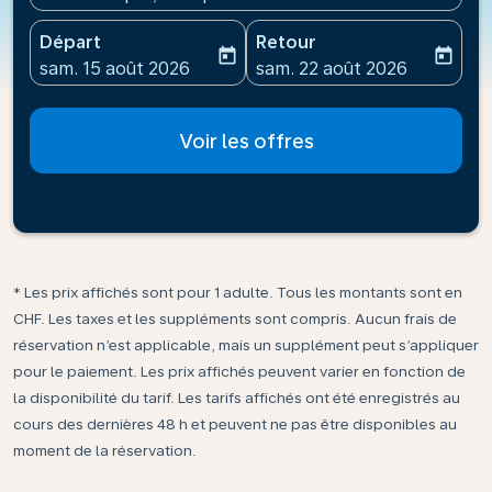
Départ
Retour
today
today
fc-booking-departure-date-aria-label
fc-booking-return-date-ari
sam. 15 août 2026
sam. 22 août 2026
Voir les offres
* Les prix affichés sont pour 1 adulte. Tous les montants sont en
CHF. Les taxes et les suppléments sont compris. Aucun frais de
réservation n’est applicable, mais un supplément peut s’appliquer
pour le paiement. Les prix affichés peuvent varier en fonction de
la disponibilité du tarif. Les tarifs affichés ont été enregistrés au
cours des dernières 48 h et peuvent ne pas être disponibles au
moment de la réservation.