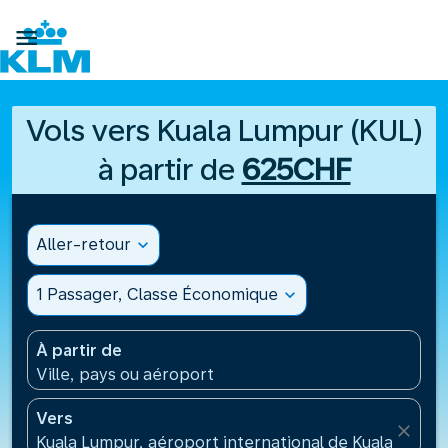

Vols vers Kuala Lumpur (KUL)
à partir de
625CHF
Aller-retour
expand_more
1 Passager, Classe Économique
expand_more
À partir de
Ville, pays ou aéroport
Vers
close
Kuala Lumpur, aéroport international de Kuala Lumpu