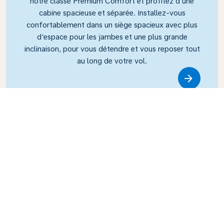
notre classe Premium Comfort et profitez d'une
cabine spacieuse et séparée. Installez-vous
confortablement dans un siège spacieux avec plus
d'espace pour les jambes et une plus grande
inclinaison, pour vous détendre et vous reposer tout
au long de votre vol.
Link