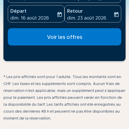
Départ
Retour
today
today
fc-booking-departure-date-aria-label
fc-booking-return-date-ari
dim. 16 août 2026
dim. 23 août 2026
Voir les offres
* Les prix affichés sont pour 1 adulte. Tous les montants sont en
CHF. Les taxes et les suppléments sont compris. Aucun frais de
réservation n’est applicable, mais un supplément peut s’appliquer
pour le paiement. Les prix affichés peuvent varier en fonction de
la disponibilité du tarif. Les tarifs affichés ont été enregistrés au
cours des dernières 48 h et peuvent ne pas être disponibles au
moment de la réservation.