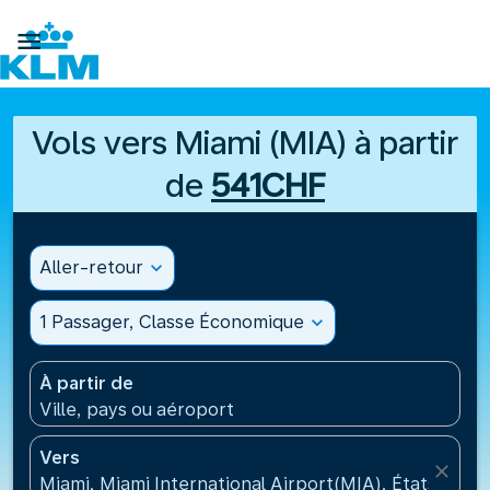

Vols vers Miami (MIA) à partir
de
541CHF
Aller-retour
expand_more
1 Passager, Classe Économique
expand_more
À partir de
Ville, pays ou aéroport
Vers
close
Miami, Miami International Airport(MIA), États-Unis