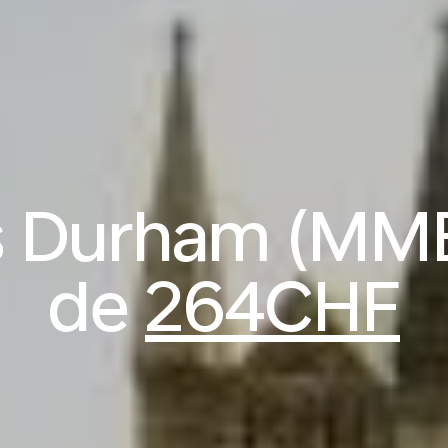
s Durham (MME)
de
264CHF