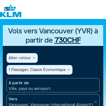

Vols vers Vancouver (YVR) à
partir de
730CHF
Aller-retour
expand_more
1 Passager, Classe Économique
expand_more
À partir de
Ville, pays ou aéroport
Vers
close
Vancouver, Vancouver International Airport(YVR), 