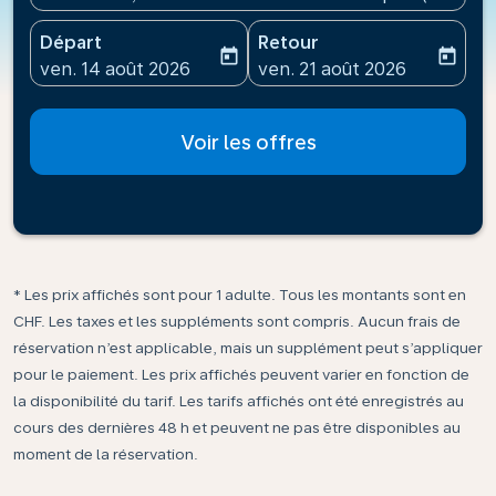
Départ
Retour
today
today
fc-booking-departure-date-aria-label
fc-booking-return-date-ari
ven. 14 août 2026
ven. 21 août 2026
Voir les offres
* Les prix affichés sont pour 1 adulte. Tous les montants sont en
CHF. Les taxes et les suppléments sont compris. Aucun frais de
réservation n’est applicable, mais un supplément peut s’appliquer
pour le paiement. Les prix affichés peuvent varier en fonction de
la disponibilité du tarif. Les tarifs affichés ont été enregistrés au
cours des dernières 48 h et peuvent ne pas être disponibles au
moment de la réservation.