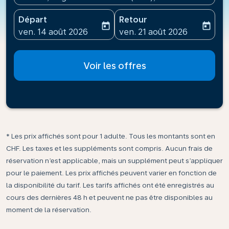
Départ
Retour
today
today
fc-booking-departure-date-aria-label
fc-booking-return-date-ari
ven. 14 août 2026
ven. 21 août 2026
Voir les offres
* Les prix affichés sont pour 1 adulte. Tous les montants sont en
CHF. Les taxes et les suppléments sont compris. Aucun frais de
réservation n’est applicable, mais un supplément peut s’appliquer
pour le paiement. Les prix affichés peuvent varier en fonction de
la disponibilité du tarif. Les tarifs affichés ont été enregistrés au
cours des dernières 48 h et peuvent ne pas être disponibles au
moment de la réservation.