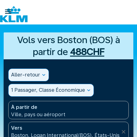

Vols vers Boston (BOS) à
partir de
488CHF
Aller-retour
expand_more
1 Passager, Classe Économique
expand_more
À partir de
Ville, pays ou aéroport
Vers
close
Boston, Logan International(BOS), États-Unis