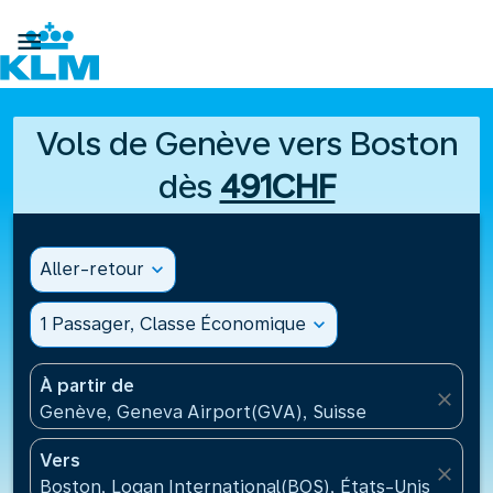

Vols de Genève vers Boston
dès
491CHF
Aller-retour
expand_more
1 Passager, Classe Économique
expand_more
À partir de
close
Genève, Geneva Airport(GVA), Suisse
Vers
close
Boston, Logan International(BOS), États-Unis