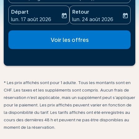
Départ
Retour
today
today
fc-booking-departure-date-aria-label
fc-booking-return-date-ari
lun. 17 août 2026
lun. 24 août 2026
Voir les offres
* Les prix affichés sont pour 1 adulte. Tous les montants sont en
CHF. Les taxes et les suppléments sont compris. Aucun frais de
réservation n’est applicable, mais un supplément peut s’appliquer
pour le paiement. Les prix affichés peuvent varier en fonction de
la disponibilité du tarif. Les tarifs affichés ont été enregistrés au
cours des dernières 48 h et peuvent ne pas être disponibles au
moment de la réservation.