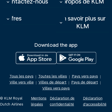
Contactez-nous
À propos de KLM
keyboard_arrow_down
keyboard_arrow_down
Offres
En savoir plus sur
keyboard_arrow_down
keyboard_arrow_down
KLM
Download the app
Tous les pays
Toutes les villes
Pays vers pays
|
|
|
Ville vers ville
Villes de départ
Pays de départ
|
|
|
Villes vers pays
© KLM Royal
Mentions
Déclaration de
Déclaration
Dutch Airlines
légales
confidentialité
d’accessibilité