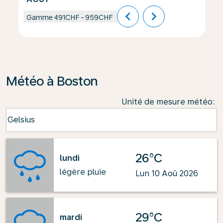
chevron_left
chevron_right
Gamme
491CHF
-
959CHF
Météo à Boston
Unité de mesure météo
:
Weather unit option Celsius Selected
Celsius
keyboard_arrow_down
26°C
lundi
légère pluie
Lun 10 Aoû 2026
29°C
mardi