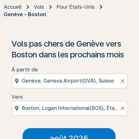
Accueil
Vols
Pour États-Unis
Genève - Boston
Vols pas chers de Genève vers
Boston dans les prochains mois
À partir de
location_on
close
Vers
location_on
close
août 2026