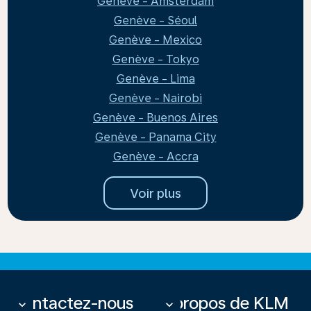
Genève - Amsterdam
Genève - Séoul
Genève - Mexico
Genève - Tokyo
Genève - Lima
Genève - Nairobi
Genève - Buenos Aires
Genève - Panama City
Genève - Accra
Voir plus
Contactez-nous
À propos de KLM
keyboard_arrow_down
keyboard_arrow_down