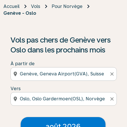
Accueil
Vols
Pour Norvège
Genève - Oslo
Vols pas chers de Genève vers
Oslo dans les prochains mois
À partir de
location_on
close
Vers
location_on
close
août 2026