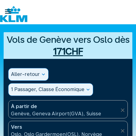

Vols de Genève vers Oslo dès
171CHF
Aller-retour
expand_more
1 Passager, Classe Économique
expand_more
À partir de
close
Genève, Geneva Airport(GVA), Suisse
Vers
close
Oslo, Oslo Gardermoen(OSL), Norvège