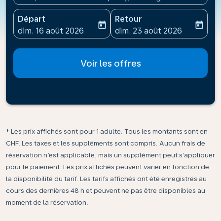
Départ
Retour
today
today
fc-booking-departure-date-aria-label
fc-booking-return-date-ari
dim. 16 août 2026
dim. 23 août 2026
Voir les offres
* Les prix affichés sont pour 1 adulte. Tous les montants sont en
CHF. Les taxes et les suppléments sont compris. Aucun frais de
réservation n’est applicable, mais un supplément peut s’appliquer
pour le paiement. Les prix affichés peuvent varier en fonction de
la disponibilité du tarif. Les tarifs affichés ont été enregistrés au
cours des dernières 48 h et peuvent ne pas être disponibles au
moment de la réservation.