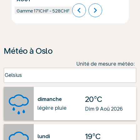
chevron_left
chevron_right
Gamme
171CHF
-
528CHF
Météo à Oslo
Unité de mesure météo
:
Weather unit option Celsius Selected
Celsius
keyboard_arrow_down
20°C
dimanche
légère pluie
Dim 9 Aoû 2026
19°C
lundi