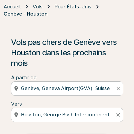
Accueil
Vols
Pour États-Unis
Genève - Houston
Vols pas chers de Genève vers
Houston dans les prochains
mois
À partir de
location_on
close
Vers
location_on
close