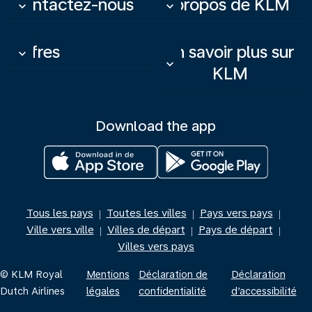
Contactez-nous
À propos de KLM
keyboard_arrow_down
keyboard_arrow_down
Offres
En savoir plus sur
keyboard_arrow_down
keyboard_arrow_down
KLM
Download the app
Tous les pays
Toutes les villes
Pays vers pays
|
|
|
Ville vers ville
Villes de départ
Pays de départ
|
|
|
Villes vers pays
© KLM Royal
Mentions
Déclaration de
Déclaration
Dutch Airlines
légales
confidentialité
d’accessibilité