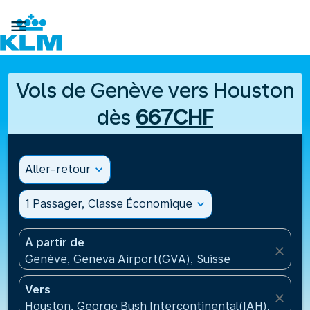

Vols de Genève vers Houston
dès
667CHF
Aller-retour
expand_more
1 Passager, Classe Économique
expand_more
À partir de
close
Genève, Geneva Airport(GVA), Suisse
Vers
close
Houston, George Bush Intercontinental(IAH), États-