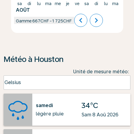
sa
di
lu
ma
me
je
ve
sa
di
lu
ma
me
AOÛT
chevron_left
chevron_right
Gamme
667CHF
-
1 725CHF
Météo à Houston
Unité de mesure météo
:
Weather unit option Celsius Selected
Celsius
keyboard_arrow_down
34°C
samedi
légère pluie
Sam 8 Aoû 2026