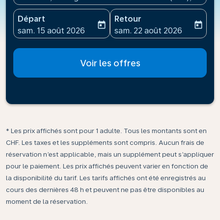
Départ
Retour
today
today
fc-booking-departure-date-aria-label
fc-booking-return-date-ari
sam. 15 août 2026
sam. 22 août 2026
Voir les offres
* Les prix affichés sont pour 1 adulte. Tous les montants sont en
CHF. Les taxes et les suppléments sont compris. Aucun frais de
réservation n’est applicable, mais un supplément peut s’appliquer
pour le paiement. Les prix affichés peuvent varier en fonction de
la disponibilité du tarif. Les tarifs affichés ont été enregistrés au
cours des dernières 48 h et peuvent ne pas être disponibles au
moment de la réservation.