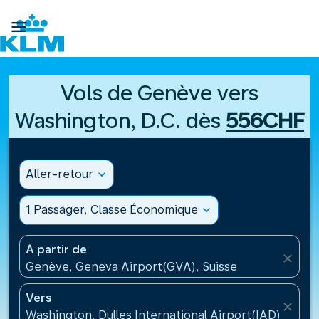

Vols de Genève vers
Washington, D.C. dès
556CHF
Aller-retour
expand_more
1 Passager, Classe Économique
expand_more
À partir de
close
Genève, Geneva Airport(GVA), Suisse
Vers
close
Washington, Dulles International Airport(IAD), États