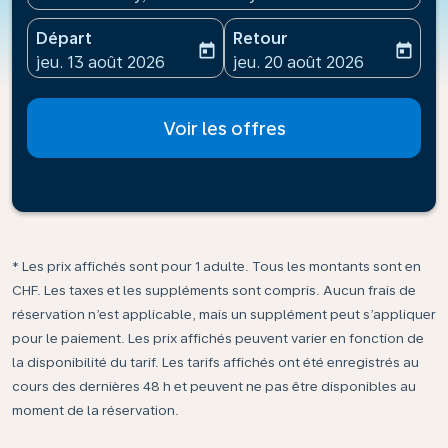
Départ
Retour
today
today
fc-booking-departure-date-aria-label
fc-booking-return-date-ari
jeu. 13 août 2026
jeu. 20 août 2026
Voir les offres
* Les prix affichés sont pour 1 adulte. Tous les montants sont en
CHF. Les taxes et les suppléments sont compris. Aucun frais de
réservation n’est applicable, mais un supplément peut s’appliquer
pour le paiement. Les prix affichés peuvent varier en fonction de
la disponibilité du tarif. Les tarifs affichés ont été enregistrés au
cours des dernières 48 h et peuvent ne pas être disponibles au
moment de la réservation.