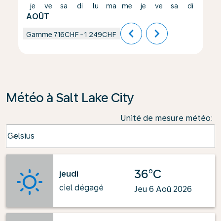
je
ve
sa
di
lu
ma
me
je
ve
sa
di
lu
AOÛT
chevron_left
chevron_right
Gamme
716CHF
-
1 249CHF
Météo à Salt Lake City
Unité de mesure météo
:
Weather unit option Celsius Selected
Celsius
keyboard_arrow_down
36°C
jeudi
ciel dégagé
Jeu 6 Aoû 2026