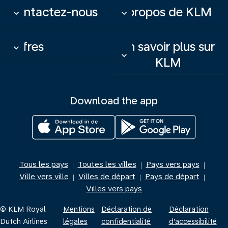
Contactez-nous
À propos de KLM
keyboard_arrow_down
keyboard_arrow_down
Offres
En savoir plus sur
keyboard_arrow_down
keyboard_arrow_down
KLM
Download the app
Tous les pays
Toutes les villes
Pays vers pays
|
|
|
Ville vers ville
Villes de départ
Pays de départ
|
|
|
Villes vers pays
© KLM Royal
Mentions
Déclaration de
Déclaration
Dutch Airlines
légales
confidentialité
d’accessibilité