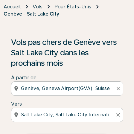
Accueil
Vols
Pour États-Unis
Genève - Salt Lake City
Vols pas chers de Genève vers
Salt Lake City dans les
prochains mois
À partir de
location_on
close
Vers
location_on
close