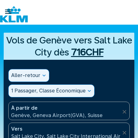

Vols de Genève vers Salt Lake
City dès
716CHF
Aller-retour
expand_more
1 Passager, Classe Économique
expand_more
À partir de
close
Genève, Geneva Airport(GVA), Suisse
Vers
close
Salt Lake City, Salt Lake City International Airport(S