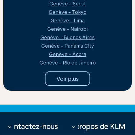
Genève - Séoul
Genève - Tokyo
Genève - Lima
Genève - Nairobi
Genève - Buenos Aires
Genève - Panama City
Genève - Accra
Genève - Rio de Janeiro
Voir plus
Contactez-nous
À propos de KLM
keyboard_arrow_down
keyboard_arrow_down