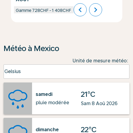
chevron_left
chevron_right
Gamme
728CHF
-
1 408CHF
Météo à Mexico
Unité de mesure météo
:
Weather unit option Celsius Selected
Celsius
keyboard_arrow_down
21°C
samedi
pluie modérée
Sam 8 Aoû 2026
22°C
dimanche