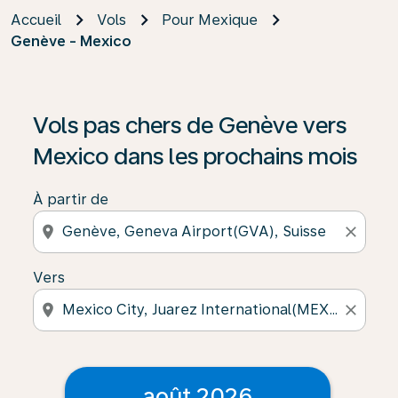
Accueil
Vols
Pour Mexique
Genève - Mexico
Vols pas chers de Genève vers
Mexico dans les prochains mois
À partir de
location_on
close
Vers
location_on
close
août 2026