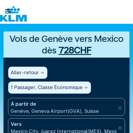

Vols de Genève vers Mexico
dès
728CHF
Aller-retour
expand_more
1 Passager, Classe Économique
expand_more
À partir de
close
Genève, Geneva Airport(GVA), Suisse
Vers
close
Mexico City, Juarez International(MEX), Mexique