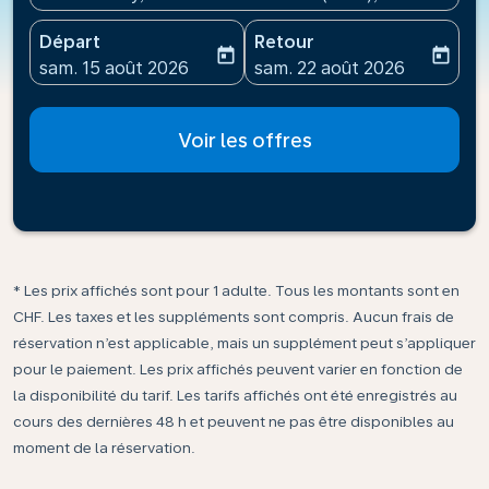
Départ
Retour
today
today
fc-booking-departure-date-aria-label
fc-booking-return-date-ari
sam. 15 août 2026
sam. 22 août 2026
Voir les offres
* Les prix affichés sont pour 1 adulte. Tous les montants sont en
CHF. Les taxes et les suppléments sont compris. Aucun frais de
réservation n’est applicable, mais un supplément peut s’appliquer
pour le paiement. Les prix affichés peuvent varier en fonction de
la disponibilité du tarif. Les tarifs affichés ont été enregistrés au
cours des dernières 48 h et peuvent ne pas être disponibles au
moment de la réservation.