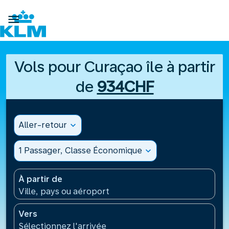

Vols pour Curaçao île à partir
de
934CHF
Aller-retour
expand_more
1 Passager, Classe Économique
expand_more
À partir de
Ville, pays ou aéroport
Vers
Sélectionnez l'arrivée