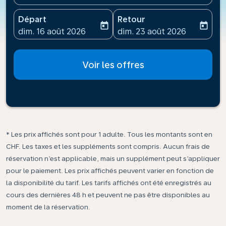
Départ
Retour
today
today
fc-booking-departure-date-aria-label
fc-booking-return-date-ari
dim. 16 août 2026
dim. 23 août 2026
Voir les offres
* Les prix affichés sont pour 1 adulte. Tous les montants sont en
CHF. Les taxes et les suppléments sont compris. Aucun frais de
réservation n’est applicable, mais un supplément peut s’appliquer
pour le paiement. Les prix affichés peuvent varier en fonction de
la disponibilité du tarif. Les tarifs affichés ont été enregistrés au
cours des dernières 48 h et peuvent ne pas être disponibles au
moment de la réservation.