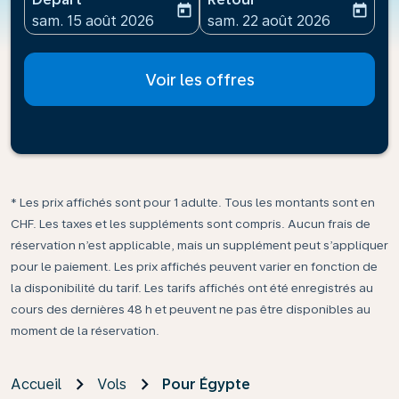
today
today
fc-booking-departure-date-aria-label
fc-booking-return-date-ari
sam. 15 août 2026
sam. 22 août 2026
Voir les offres
* Les prix affichés sont pour 1 adulte. Tous les montants sont en
CHF. Les taxes et les suppléments sont compris. Aucun frais de
réservation n’est applicable, mais un supplément peut s’appliquer
pour le paiement. Les prix affichés peuvent varier en fonction de
la disponibilité du tarif. Les tarifs affichés ont été enregistrés au
cours des dernières 48 h et peuvent ne pas être disponibles au
moment de la réservation.
Accueil
Vols
Pour Égypte