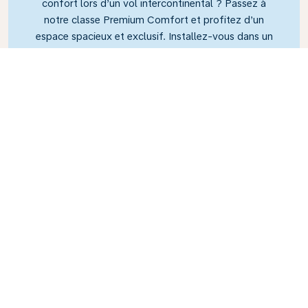
confort lors d’un vol intercontinental ? Passez à
notre classe Premium Comfort et profitez d’un
espace spacieux et exclusif. Installez-vous dans un
siège spacieux, conçu avec plus d’espace pour les
jambes et une plus grande inclinaison, ce qui vous
permet de vous détendre et de vous relaxer tout au
long de votre vol.
Link