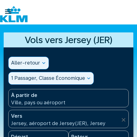

Vols vers Jersey (JER)
Aller-retour
expand_more
1 Passager, Classe Économique
expand_more
À partir de
Ville, pays ou aéroport
Vers
close
Jersey, aéroport de Jersey(JER), Jersey
Départ
Retour