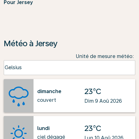
Pour Jersey
Météo à Jersey
Unité de mesure météo
:
Weather unit option Celsius Selected
Celsius
keyboard_arrow_down
23°C
dimanche
couvert
Dim 9 Aoû 2026
23°C
lundi
ciel dégagé
Lun 10 Aoû 2026