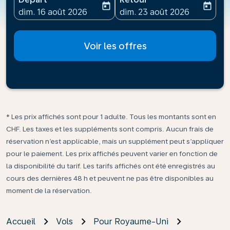
today
today
fc-booking-departure-date-aria-label
fc-booking-return-date-ari
dim. 16 août 2026
dim. 23 août 2026
Voir les offres
* Les prix affichés sont pour 1 adulte. Tous les montants sont en
CHF. Les taxes et les suppléments sont compris. Aucun frais de
réservation n’est applicable, mais un supplément peut s’appliquer
pour le paiement. Les prix affichés peuvent varier en fonction de
la disponibilité du tarif. Les tarifs affichés ont été enregistrés au
cours des dernières 48 h et peuvent ne pas être disponibles au
moment de la réservation.
Accueil
Vols
Pour Royaume-Uni