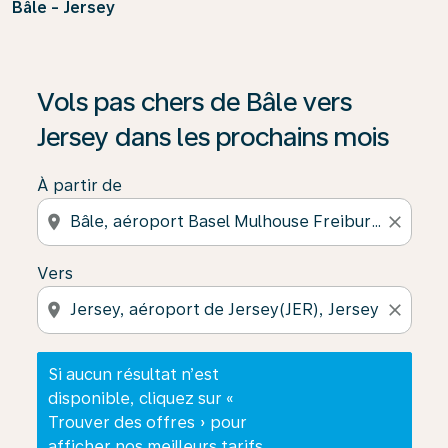
Bâle - Jersey
Si aucun résultat n’est disponible, cliquez sur « Trouver
Vols pas chers de Bâle vers
Jersey dans les prochains mois
À partir de
location_on
close
Vers
location_on
close
Si aucun résultat n’est
disponible, cliquez sur «
Trouver des offres » pour
afficher nos meilleurs tarifs