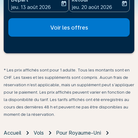
today
today
fc-booking-departure-date-aria-label
fc-booking-return-date-ari
jeu. 13 août 2026
jeu. 20 août 2026
Voir les offres
* Les prix affichés sont pour 1 adulte. Tous les montants sont en
CHF. Les taxes et les suppléments sont compris. Aucun frais de
réservation n’est applicable, mais un supplément peut s’appliquer
pour le paiement. Les prix affichés peuvent varier en fonction de
la disponibilité du tarif. Les tarifs affichés ont été enregistrés au
cours des dernières 48 h et peuvent ne pas être disponibles au
moment de la réservation.
Accueil
Vols
Pour Royaume-Uni