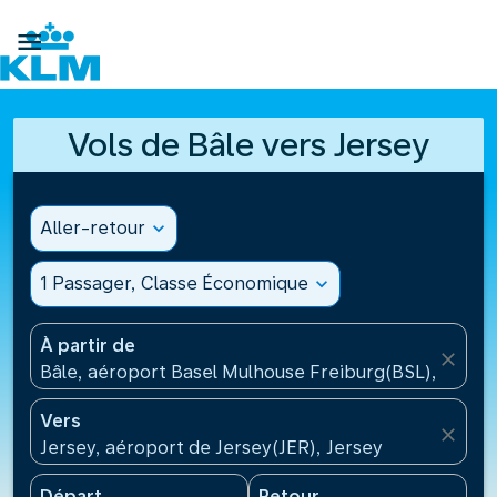

Vols de Bâle vers Jersey
Aller-retour
expand_more
1 Passager, Classe Économique
expand_more
À partir de
close
Bâle, aéroport Basel Mulhouse Freiburg(BSL), Suisse
Vers
close
Jersey, aéroport de Jersey(JER), Jersey
Départ
Retour