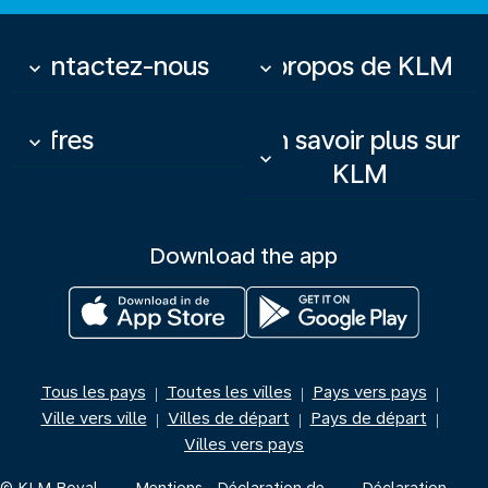
Contactez-nous
À propos de KLM
keyboard_arrow_down
keyboard_arrow_down
Offres
En savoir plus sur
keyboard_arrow_down
keyboard_arrow_down
KLM
Download the app
Tous les pays
Toutes les villes
Pays vers pays
|
|
|
Ville vers ville
Villes de départ
Pays de départ
|
|
|
Villes vers pays