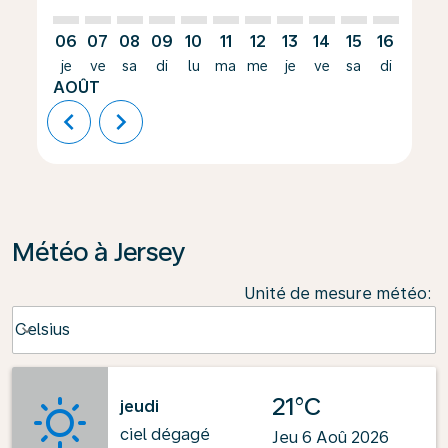
06
07
08
09
10
11
12
13
14
15
16
17
je
ve
sa
di
lu
ma
me
je
ve
sa
di
lu
AOÛT
chevron_left
chevron_right
Météo à Jersey
Unité de mesure météo
:
Weather unit option Celsius Selected
Celsius
keyboard_arrow_down
21°C
jeudi
ciel dégagé
Jeu 6 Aoû 2026