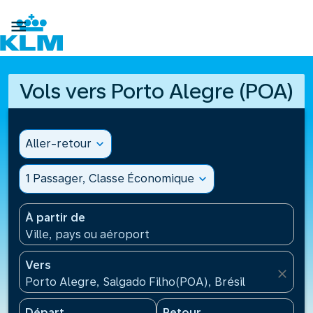

Vols vers Porto Alegre (POA)
Aller-retour
expand_more
1 Passager, Classe Économique
expand_more
À partir de
Ville, pays ou aéroport
Vers
close
Porto Alegre, Salgado Filho(POA), Brésil
Départ
Retour