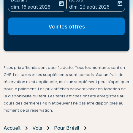
today
today
fc-booking-departure-date-aria-label
fc-booking-return-date-ari
dim. 16 août 2026
dim. 23 août 2026
Voir les offres
* Les prix affichés sont pour 1 adulte. Tous les montants sont en
CHF. Les taxes et les suppléments sont compris. Aucun frais de
réservation n’est applicable, mais un supplément peut s’appliquer
pour le paiement. Les prix affichés peuvent varier en fonction de
la disponibilité du tarif. Les tarifs affichés ont été enregistrés au
cours des dernières 48 h et peuvent ne pas être disponibles au
moment de la réservation.
Accueil
Vols
Pour Brésil