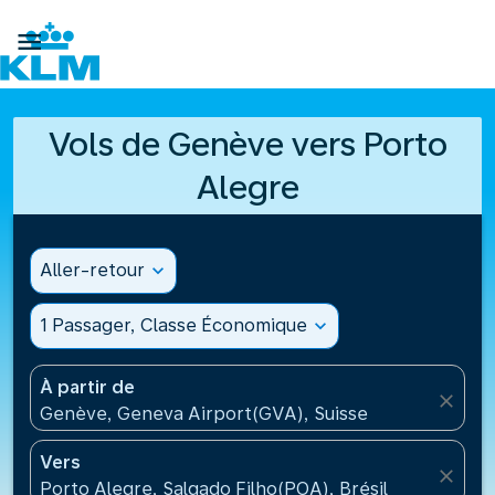

Vols de Genève vers Porto
Alegre
Aller-retour
expand_more
1 Passager, Classe Économique
expand_more
À partir de
close
Genève, Geneva Airport(GVA), Suisse
Vers
close
Porto Alegre, Salgado Filho(POA), Brésil