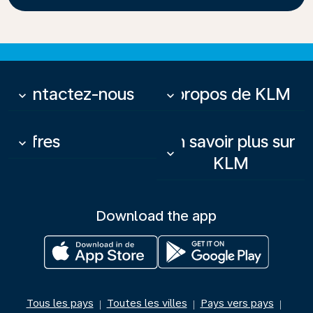
Contactez-nous
À propos de KLM
keyboard_arrow_down
keyboard_arrow_down
Offres
En savoir plus sur
keyboard_arrow_down
keyboard_arrow_down
KLM
Download the app
Tous les pays
Toutes les villes
Pays vers pays
|
|
|