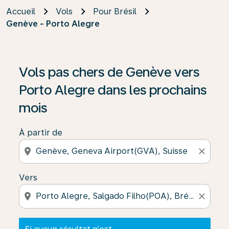
Accueil
Vols
Pour Brésil
Genève - Porto Alegre
Si aucun résultat n’est disponible, cliquez sur « Trouver
Vols pas chers de Genève vers
Porto Alegre dans les prochains
mois
À partir de
location_on
close
Vers
location_on
close