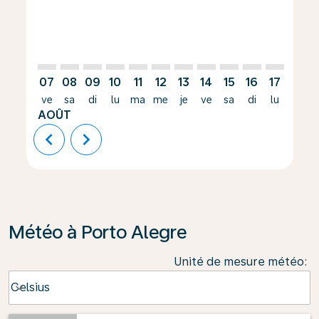
07
08
09
10
11
12
13
14
15
16
17
18
ve
sa
di
lu
ma
me
je
ve
sa
di
lu
ma
AOÛT
chevron_left
chevron_right
Météo à Porto Alegre
Unité de mesure météo
:
Weather unit option Celsius Selected
Celsius
keyboard_arrow_down