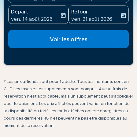
Départ
Retour
today
today
fc-booking-departure-date-aria-label
fc-booking-return-date-ari
ven. 14 août 2026
ven. 21 août 2026
Voir les offres
* Les prix affichés sont pour 1 adulte. Tous les montants sont en
CHF. Les taxes et les suppléments sont compris. Aucun frais de
réservation n’est applicable, mais un supplément peut s’appliquer
pour le paiement. Les prix affichés peuvent varier en fonction de
la disponibilité du tarif. Les tarifs affichés ont été enregistrés au
cours des dernières 48 h et peuvent ne pas être disponibles au
moment de la réservation.