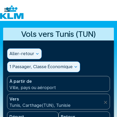

Vols vers Tunis (TUN)
Aller-retour
expand_more
1 Passager, Classe Économique
expand_more
À partir de
Ville, pays ou aéroport
Vers
close
Tunis, Carthage(TUN), Tunisie
Départ
Retour