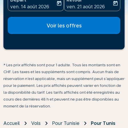
today
today
fc-booking-departure-date-aria-label
fc-booking-return-date-ari
ven. 14 août 2026
ven. 21 août 2026
Voir les offres
* Les prix affichés sont pour 1 adulte. Tous les montants sont en
CHF. Les taxes et les suppléments sont compris. Aucun frais de
réservation n’est applicable, mais un supplément peut s’appliquer
pour le paiement. Les prix affichés peuvent varier en fonction de
la disponibilité du tarif. Les tarifs affichés ont été enregistrés au
cours des dernières 48 h et peuvent ne pas être disponibles au
moment de la réservation.
Accueil
Vols
Pour Tunisie
Pour Tunis